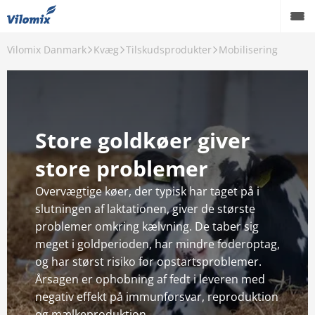
Vilomix Danmark
Kvæg
Tilskudsprodukter
Mobilisering
Tilbage
Kvæg
Mineralblandinger
Store goldkøer giver
Tilskudsprodukter
store problemer
Faglig rådgivning
Overvægtige køer, der typisk har taget på i
slutningen af laktationen, giver de største
problemer omkring kælvning. De taber sig
meget i goldperioden, har mindre foderoptag,
og har størst risiko for opstartsproblemer.
Årsagen er ophobning af fedt i leveren med
negativ effekt på immunforsvar, reproduktion
og mælkeproduktion.