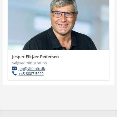
Jesper Elkjær Pedersen
Salgsadministration
jep@vilomix.dk
+45 8887 5229