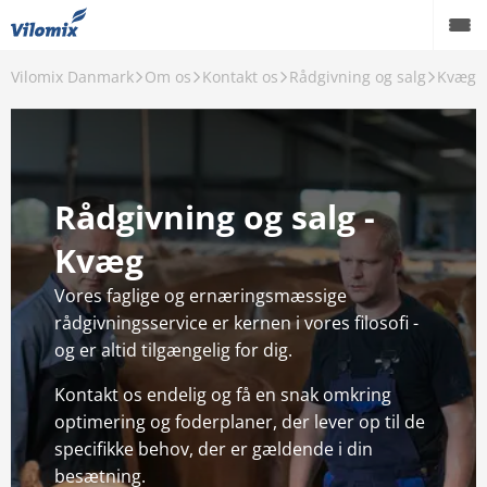
Vilomix Danmark
Om os
Kontakt os
Rådgivning og salg
Kvæg
ilbage
ntakt os
dgivning og salg
Rådgivning og salg -
undeservice
Kvæg
ndkøb
Vores faglige og ernæringsmæssige
oduktion og logistik
rådgivningsservice er kernen i vores filosofi -
og er altid tilgængelig for dig.
alitet
Kontakt os endelig og få en snak omkring
arketing
optimering og foderplaner, der lever op til de
specifikke behov, der er gældende i din
dministration
besætning.