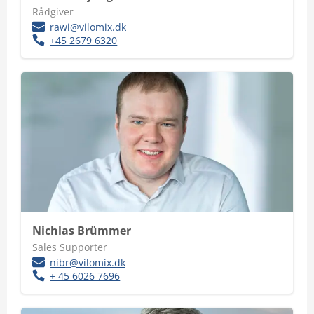
Rådgiver
rawi@vilomix.dk
+45 2679 6320
Nichlas Brümmer
Sales Supporter
nibr@vilomix.dk
+ 45 6026 7696