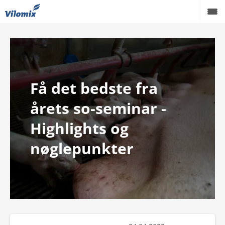
Grise
Kvæg
Få det bedste fra
Fjerkræ
årets so-seminar -
Viden
Highlights og
Podcast
nøglepunkter
Karriere
Om os