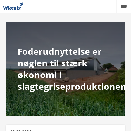
Grise
Kvæg
Foderudnyttelse er
Fjerkræ
nøglen til stærk
Viden
økonomi i
Podcast
slagtegriseproduktionen
Karriere
Om os