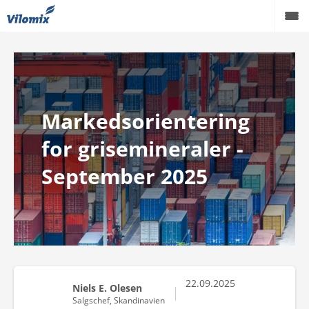
Grise
Kvæg
Markedsorientering
Fjerkræ
for grisemineraler -
Viden
September 2025
Podcast
Karriere
Om os
22.09.2025
Niels E. Olesen
Salgschef, Skandinavien