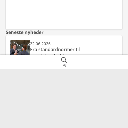
Seneste nyheder
22.06.2026
Fra standardnormer til
præcisionsfodring
Søg
22.06.2026
E- og C vitamin ved kornskifte – styrket
antioxidantbeskyttelse mod
friskkornsforgiftning
28.05.2026
Pas på foderkvaliteten, når siloen
tømmes