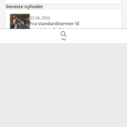
Seneste nyheder
22.06.2026
Fra standardnormer til
præcisionsfodring
Søg
22.06.2026
E- og C vitamin ved kornskifte – styrket
antioxidantbeskyttelse mod
friskkornsforgiftning
28.05.2026
Pas på foderkvaliteten, når siloen
tømmes
Adresse