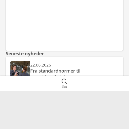
Seneste nyheder
22.06.2026
Fra standardnormer til
præcisionsfodring
Søg
22.06.2026
E- og C vitamin ved kornskifte – styrket
antioxidantbeskyttelse mod
friskkornsforgiftning
28.05.2026