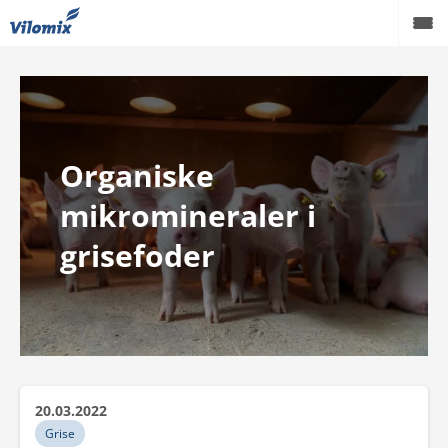
Grise
Kvæg
Organiske
Fjerkræ
mikromineraler i
Viden
grisefoder
Podcast
Karriere
Om os
20.03.2022
Grise