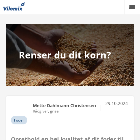
Grise
Kvæg
Renser du dit korn?
Fjerkræ
Viden
Podcast
Karriere
29.10.2024
Mette Dahlmann Christensen
Om os
Rådgiver, grise
Foder
Oprethold en høj kvalitet af dit foder til