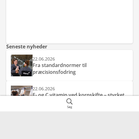
Seneste nyheder
22.06.2026
Fra standardnormer til
præcisionsfodring
22.06.2026
E- og C vitamin ved kornskifte – styrket
antioxidantbeskyttelse mod
Søg
friskkornsforgiftning
28.05.2026
Pas på foderkvaliteten, når siloen
tømmes