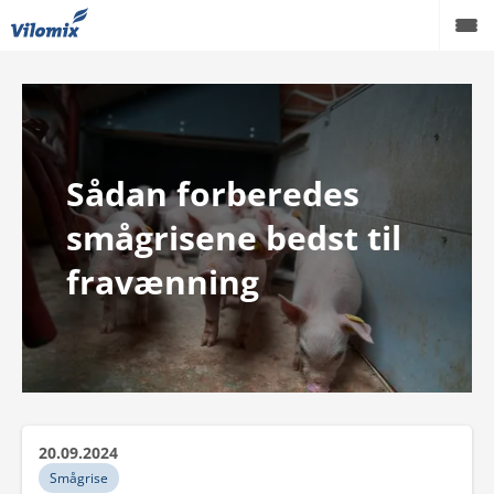
Grise
Kvæg
Sådan forberedes
Fjerkræ
smågrisene bedst til
Viden
fravænning
Podcast
Karriere
Om os
20.09.2024
Smågrise