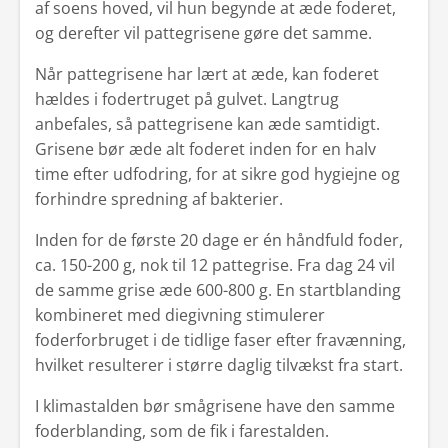
af soens hoved, vil hun begynde at æde foderet,
og derefter vil pattegrisene gøre det samme.
Når pattegrisene har lært at æde, kan foderet
hældes i fodertruget på gulvet. Langtrug
anbefales, så pattegrisene kan æde samtidigt.
Grisene bør æde alt foderet inden for en halv
time efter udfodring, for at sikre god hygiejne og
forhindre spredning af bakterier.
Inden for de første 20 dage er én håndfuld foder,
ca. 150-200 g, nok til 12 pattegrise. Fra dag 24 vil
de samme grise æde 600-800 g. En startblanding
kombineret med diegivning stimulerer
foderforbruget i de tidlige faser efter fravænning,
hvilket resulterer i større daglig tilvækst fra start.
I klimastalden bør smågrisene have den samme
foderblanding, som de fik i farestalden.