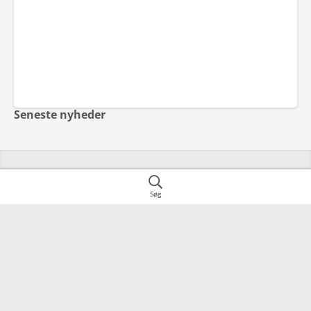
Seneste nyheder
Adresse
Søg
Kontakt
8544
Mørke
Om Vilomix