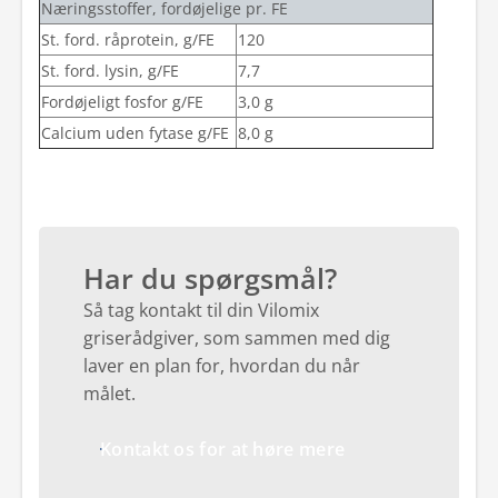
Næringsstoffer, fordøjelige pr. FE
St. ford. råprotein, g/FE
120
St. ford. lysin, g/FE
7,7
Fordøjeligt fosfor g/FE
3,0 g
Calcium uden fytase g/FE
8,0 g
Har du spørgsmål?
Så tag kontakt til din Vilomix
griserådgiver, som sammen med dig
laver en plan for, hvordan du når
målet.
Kontakt os for at høre mere