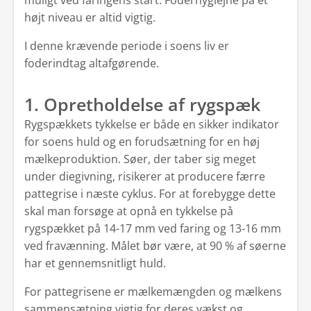
muligt ved faringens start. Foderhygiejne på et
højt niveau er altid vigtig.
I denne krævende periode i soens liv er
foderindtag altafgørende.
1. Opretholdelse af rygspæk
Rygspækkets tykkelse er både en sikker indikator
for soens huld og en forudsætning for en høj
mælkeproduktion. Søer, der taber sig meget
under diegivning, risikerer at producere færre
pattegrise i næste cyklus. For at forebygge dette
skal man forsøge at opnå en tykkelse på
rygspækket på 14-17 mm ved faring og 13-16 mm
ved fravænning. Målet bør være, at 90 % af søerne
har et gennemsnitligt huld.
For pattegrisene er mælkemængden og mælkens
sammensætning vigtig for deres vækst og