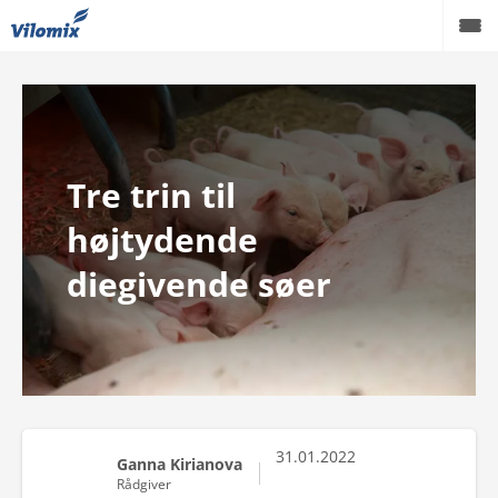
Grise
Kvæg
Tre trin til
Fjerkræ
højtydende
Viden
diegivende søer
Podcast
Karriere
Om os
31.01.2022
Ganna Kirianova
Rådgiver