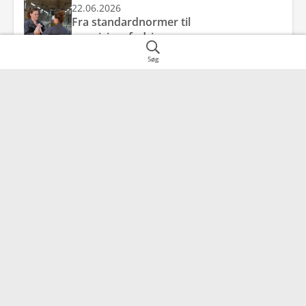
22.06.2026
Fra standardnormer til
præcisionsfodring
Søg
22.06.2026
E- og C vitamin ved kornskifte – styrket
antioxidantbeskyttelse mod
friskkornsforgiftning
28.05.2026
Pas på foderkvaliteten, når siloen
tømmes
Adresse