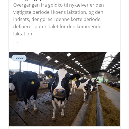
Overgangen fra goldko til nykælver er den
vigtigste periode i koens laktation, og den
indsats, der gøres i denne korte periode,
definerer potentialet for den kommende
laktation.
Læs
Foder