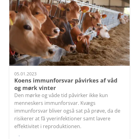
05.01.2023
Koens immunforsvar påvirkes af våd
og mørk vinter
Den mørke og våde tid påvirker ikke kun
menneskers immunforsvar. Kvægs
immunforsvar bliver også sat på prøve, da de
risikerer at få yverinfektioner samt lavere
effektivitet i reproduktionen.
Læs