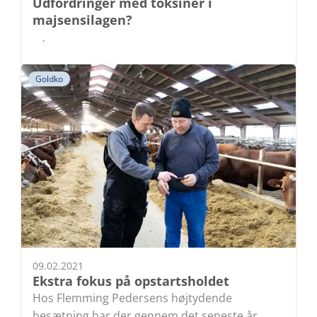
Udfordringer med toksiner i
majsensilagen?
Læs
Goldko
09.02.2021
Ekstra fokus på opstartsholdet
Hos Flemming Pedersens højtydende
besætning har der gennem det seneste år