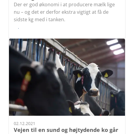
Der er god økonomi i at producere mælk lige
nu – og det er derfor ekstra vigtigt at få de
sidste kg med i tanken.
Læs
02.12.2021
Vejen til en sund og højtydende ko går