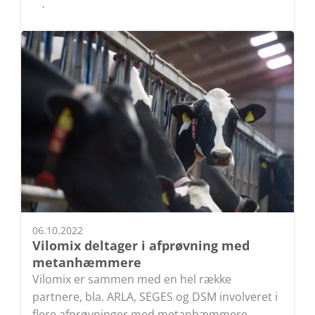
Læs
06.10.2022
Vilomix deltager i afprøvning med
metanhæmmere
Vilomix er sammen med en hel række
partnere, bla. ARLA, SEGES og DSM involveret i
flere afprøvninger med metanhæmmere.