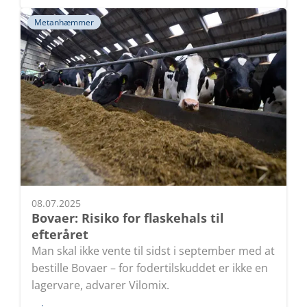
Metanhæmmer
08.07.2025
Bovaer: Risiko for flaskehals til
efteråret
Man skal ikke vente til sidst i september med at
bestille Bovaer – for fodertilskuddet er ikke en
lagervare, advarer Vilomix.
Læs