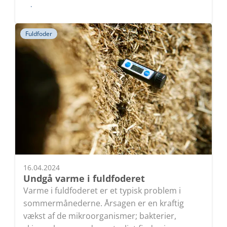
Læs
Fuldfoder
16.04.2024
Undgå varme i fuldfoderet
Varme i fuldfoderet er et typisk problem i
sommermånederne. Årsagen er en kraftig
vækst af de mikroorganismer; bakterier,