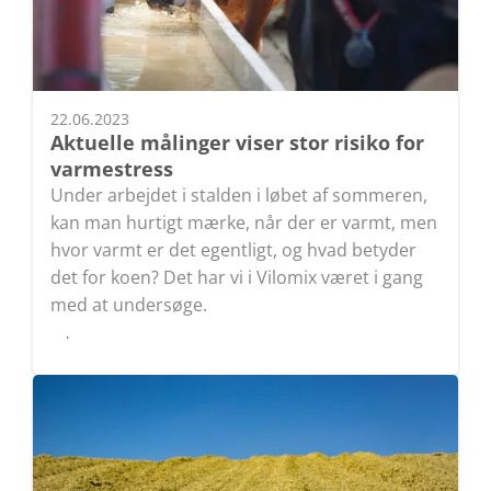
22.06.2023
Aktuelle målinger viser stor risiko for
varmestress
Under arbejdet i stalden i løbet af sommeren,
kan man hurtigt mærke, når der er varmt, men
hvor varmt er det egentligt, og hvad betyder
det for koen? Det har vi i Vilomix været i gang
med at undersøge.
Læs