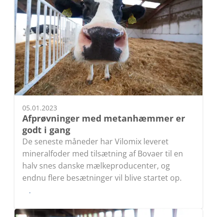
05.01.2023
Afprøvninger med metanhæmmer er
godt i gang
De seneste måneder har Vilomix leveret
mineralfoder med tilsætning af Bovaer til en
halv snes danske mælkeproducenter, og
endnu flere besætninger vil blive startet op.
Læs