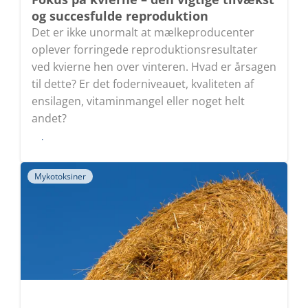
og succesfulde reproduktion
Det er ikke unormalt at mælkeproducenter
oplever forringede reproduktionsresultater
ved kvierne hen over vinteren. Hvad er årsagen
til dette? Er det foderniveauet, kvaliteten af
ensilagen, vitaminmangel eller noget helt
andet?
Læs
Mykotoksiner