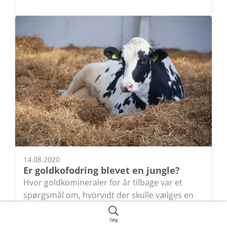
14.08.2020
Er goldkofodring blevet en jungle?
Hvor goldkomineraler for år tilbage var et
spørgsmål om, hvorvidt der skulle vælges en
billig, middel eller dyr blanding, så ser billedet
noget mere komplekst ud i dag.
Søg