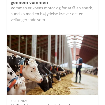
gennem vommen
Vommen er koens motor og for at få en stærk,
sund ko med en høj ydelse kræver det en
velfungerende vom.
Læs
13.07.2021