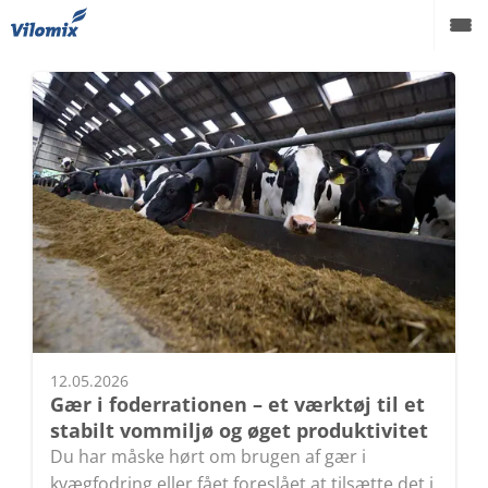
Grise
Kvæg
Fjerkræ
Viden
Podcast
Karriere
Om os
12.05.2026
Gær i foderrationen – et værktøj til et
stabilt vommiljø og øget produktivitet
Du har måske hørt om brugen af gær i
kvægfodring eller fået foreslået at tilsætte det i