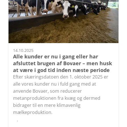
14.10.2025
Alle kunder er nu i gang eller har
afsluttet brugen af Bovaer – men husk
at være i god tid inden næste periode
Efter skæringsdatoen den 1. oktober 2025 er
alle vores kunder nu i fuld gang med at
anvende Bovaer, som reducerer
metanproduktionen fra kvæg og dermed
bidrager til en mere klimavenlig
mælkeproduktion.
Læs