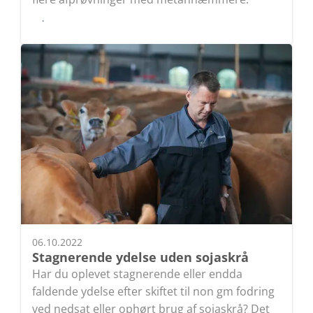
Læs
06.10.2022
Stagnerende ydelse uden sojaskrå
Har du oplevet stagnerende eller endda
faldende ydelse efter skiftet til non gm fodring
ved nedsat eller ophørt brug af sojaskrå? Det