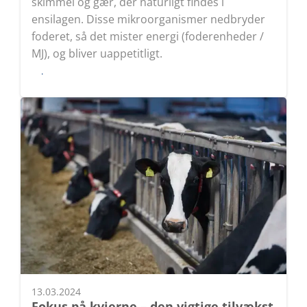
skimmel og gær, der naturligt findes i
ensilagen. Disse mikroorganismer nedbryder
foderet, så det mister energi (foderenheder /
MJ), og bliver uappetitligt.
Læs
13.03.2024
Fokus på kvierne – den vigtige tilvækst