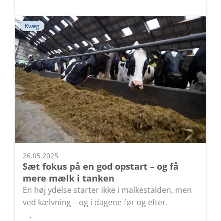
Kvæg
26.05.2025
Sæt fokus på en god opstart – og få
mere mælk i tanken
En høj ydelse starter ikke i malkestalden, men
ved kælvning – og i dagene før og efter.
Læs