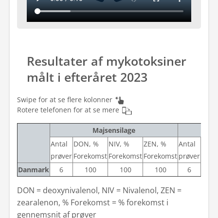
Resultater af mykotoksiner
målt i efteråret 2023
Swipe for at se flere kolonner
Rotere telefonen for at se mere
Majsensilage
Antal
DON, %
NIV, %
ZEN, %
Antal
DON
prøver
Forekomst
Forekomst
Forekomst
prøver
Fore
Danmark
6
100
100
100
6
1
DON = deoxynivalenol, NIV = Nivalenol, ZEN =
zearalenon, % Forekomst = % forekomst i
gennemsnit af prøver