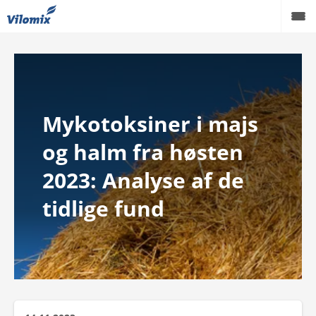
Grise
Kvæg
Mykotoksiner i majs
Fjerkræ
og halm fra høsten
Viden
2023: Analyse af de
Podcast
tidlige fund
Karriere
Om os