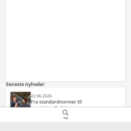
Seneste nyheder
22.06.2026
Fra standardnormer til
præcisionsfodring
Søg
22.06.2026
E- og C vitamin ved kornskifte – styrket